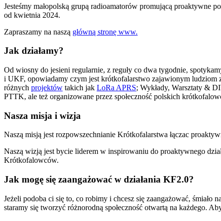
Jesteśmy małopolską grupą radioamatorów promującą proaktywne podej
od kwietnia 2024.
Zapraszamy na naszą
główną stronę www.
Jak działamy?
Od wiosny do jesieni regularnie, z reguły co dwa tygodnie, spotyk
i UKF, opowiadamy czym jest krótkofalarstwo zajawionym ludziom z 
różnych
projektów
takich jak
LoRa APRS
; Wykłady, Warsztaty & DI
PTTK, ale też organizowane przez społeczność polskich krótkofalo
Nasza misja i wizja
Naszą misją jest rozpowszechnianie Krótkofalarstwa łączac proaktyw
Naszą wizją jest bycie liderem w inspirowaniu do proaktywnego dzi
Krótkofalowców.
Jak mogę się zaangażować w działania KF2.0?
Jeżeli podoba ci się to, co robimy i chcesz się zaangażować, śmiało
staramy się tworzyć różnorodną społeczność otwartą na każdego. Aby