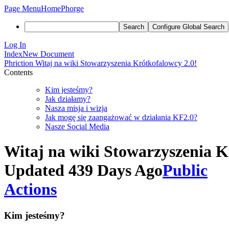
Page Menu
Home
Phorge
Search
Configure Global Search
Log In
Index
New Document
Phriction
Witaj na wiki Stowarzyszenia Krótkofalowcy 2.0!
Contents
Kim jesteśmy?
Jak działamy?
Nasza misja i wizja
Jak mogę się zaangażować w działania KF2.0?
Nasze Social Media
Witaj na wiki Stowarzyszenia K
Updated 439 Days Ago
Public
Actions
Kim jesteśmy?