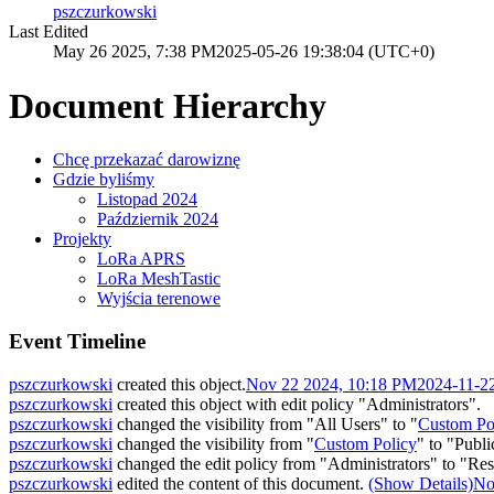
pszczurkowski
Last Edited
May 26 2025, 7:38 PM
2025-05-26 19:38:04 (UTC+0)
Document Hierarchy
Chcę przekazać darowiznę
Gdzie byliśmy
Listopad 2024
Październik 2024
Projekty
LoRa APRS
LoRa MeshTastic
Wyjścia terenowe
Event Timeline
pszczurkowski
created this object.
Nov 22 2024, 10:18 PM
2024-11-2
pszczurkowski
created this object with edit policy "Administrators".
pszczurkowski
changed the visibility from "All Users" to "
Custom Po
pszczurkowski
changed the visibility from "
Custom Policy
" to "Publ
pszczurkowski
changed the edit policy from "Administrators" to "Restr
pszczurkowski
edited the content of this document.
(Show Details)
No