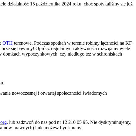
o działalność 15 października 2024 roku, choć spotykaliśmy się już
we
QTH
terenowe. Podczas spotkań w terenie robimy łączności na KF
dobrze się bawimy! Oprócz regularnych aktywności rozwijamy wiele
e w domkach wypoczynkowych, czy niedługo też w schroniskach
zu.
owanie nowoczesnej i otwartej społeczności świadomych
.org
, lub zadzwoń do nas pod nr 12 210 05 95. Nie dyskryminujemy,
ekunów prawnych) i nie możesz być karany.