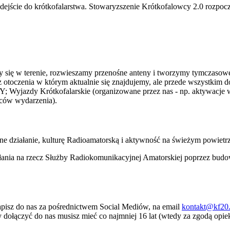
ście do krótkofalarstwa. Stowaryzszenie Krótkofalowcy 2.0 rozpoczęł
amy się w terenie, rozwieszamy przenośne anteny i tworzymy tymczaso
otoczenia w którym aktualnie się znajdujemy, ale przede wszystkim 
Y; Wyjazdy Krótkofalarskie (organizowane przez nas - np. aktywacj
wców wydarzenia).
ne działanie, kulturę Radioamatorską i aktywność na świeżym powietr
ałania na rzecz Służby Radiokomunikacyjnej Amatorskiej poprzez bud
 napisz do nas za pośrednictwem Social Mediów, na email
kontakt@kf20
 dołączyć do nas musisz mieć co najmniej 16 lat (wtedy za zgodą opi