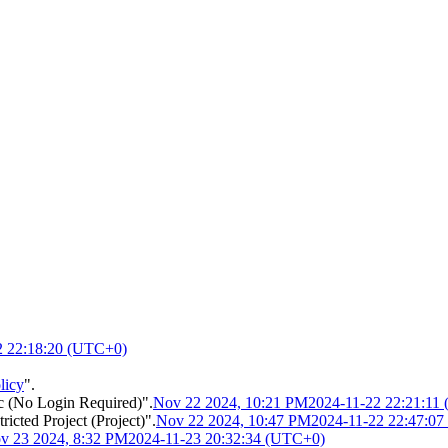
2 22:18:20 (UTC+0)
licy
".
ic (No Login Required)".
Nov 22 2024, 10:21 PM
2024-11-22 22:21:11
icted Project (Project)".
Nov 22 2024, 10:47 PM
2024-11-22 22:47:0
v 23 2024, 8:32 PM
2024-11-23 20:32:34 (UTC+0)